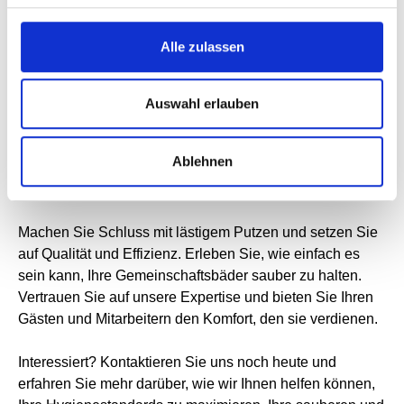
Gemeinschaftsbereichen. Unsere innovativen Produkte
sorgen dafür, dass Ihre Bäder stets glänzen und keimfrei
Alle zulassen
bleiben. Von antibakteriellen Oberflächen bis hin zu
berührungslosen Armaturen – wir bieten alles, was Sie für
ein hygienisches Umfeld benötigen. Machen Sie Ihre
Auswahl erlauben
Gemeinschaftsbäder zum Vorzeigebeispiel für Hygiene
und Sicherheit. Nutzen Sie diese Gelegenheit, um Ihre
Ablehnen
Einrichtung aufzuwerten und das Wohlbefinden Ihrer
Gäste zu steigern.
Machen Sie Schluss mit lästigem Putzen und setzen Sie
auf Qualität und Effizienz. Erleben Sie, wie einfach es
sein kann, Ihre Gemeinschaftsbäder sauber zu halten.
Vertrauen Sie auf unsere Expertise und bieten Sie Ihren
Gästen und Mitarbeitern den Komfort, den sie verdienen.
Interessiert? Kontaktieren Sie uns noch heute und
erfahren Sie mehr darüber, wie wir Ihnen helfen können,