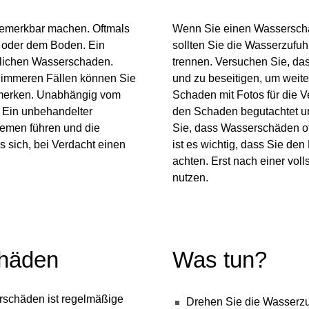
bemerkbar machen. Oftmals
Wenn Sie einen Wasserschad
 oder dem Boden. Ein
sollten Sie die Wasserzufu
öglichen Wasserschaden.
trennen. Versuchen Sie, da
limmeren Fällen können Sie
und zu beseitigen, um weit
emerken. Unabhängig vom
Schaden mit Fotos für die 
. Ein unbehandelter
den Schaden begutachtet un
lemen führen und die
Sie, dass Wasserschäden o
 sich, bei Verdacht einen
ist es wichtig, dass Sie d
achten. Erst nach einer vol
nutzen.
häden
Was tun?
rschäden ist regelmäßige
Drehen Sie die Wasserzu