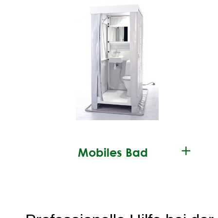
✕
Mobiles Bad