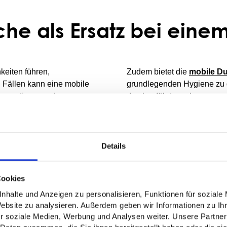
che als Ersatz bei ein
eiten führen,
Zudem bietet die
mobile D
n Fällen kann eine mobile
grundlegenden Hygiene zu 
ansportieren und zu
durchgeführt werden.
en Dusche.
Falls Sie Fragen zur Trock
eparatur, während Sie den
matte
r
beraten - unser Part
 Komfort einer
mobilen
Leckageortung.
Details
cht, kann sie eine
Cookies
nhalte und Anzeigen zu personalisieren, Funktionen für soziale
Website zu analysieren. Außerdem geben wir Informationen zu I
r soziale Medien, Werbung und Analysen weiter. Unsere Partner