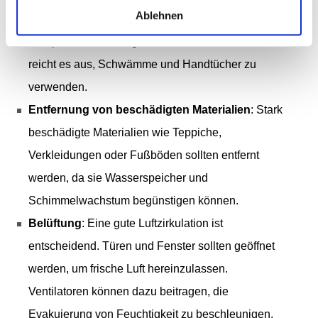
Ablehnen
schnell wie möglich entfernt werden, oft durch
Pumpen oder Absaugen. Bei kleineren Schäden
reicht es aus, Schwämme und Handtücher zu
verwenden.
Entfernung von beschädigten Materialien
: Stark
beschädigte Materialien wie Teppiche,
Verkleidungen oder Fußböden sollten entfernt
werden, da sie Wasserspeicher und
Schimmelwachstum begünstigen können.
Belüftung
: Eine gute Luftzirkulation ist
entscheidend. Türen und Fenster sollten geöffnet
werden, um frische Luft hereinzulassen.
Ventilatoren können dazu beitragen, die
Evakuierung von Feuchtigkeit zu beschleunigen.