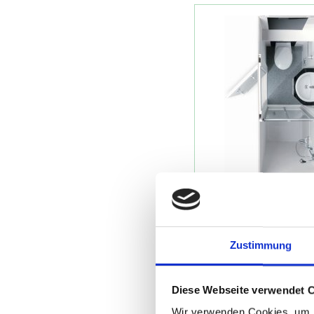
Fertigb
Basis Nr.
Zustimmung
Diese Webseite verwendet 
Wir verwenden Cookies, um I