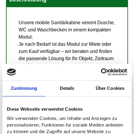
Unsere mobile Sanitärkabine vereint Dusche,
WC und Waschbecken in einem kompakten
Modul.
Je nach Bedarf ist das Modul zur Miete oder
zum Kauf verfügbar – wir beraten und finden
die passende Lösung für Ihr Objekt, Zeitraum
und Einsatzszenario
Vorteile:
Zustimmung
Details
Über Cookies
Schneller Aufbau
Freie Standortwahl im Objekt
Komponenten für den Aufbau des Bades
Diese Webseite verwendet Cookies
passen durch jede Normtüre
Wir verwenden Cookies, um Inhalte und Anzeigen zu
Flexibler Anschluss mit Schläuchen möglich
personalisieren, Funktionen für soziale Medien anbieten
Schnell • Sauber • Hygienisch • Kompakt
zu können und die Zugriffe auf unsere Website zu