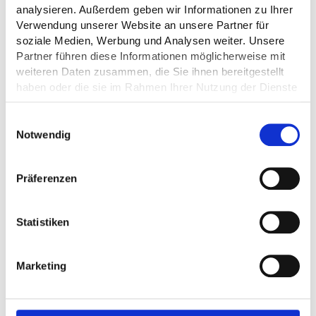
Made in Germany
analysieren. Außerdem geben wir Informationen zu Ihrer
Den Aufbau können Sie bei Interesse leicht
Verwendung unserer Website an unsere Partner für
soziale Medien, Werbung und Analysen weiter. Unsere
selbst vornehmen. Für den Anschluss der
Partner führen diese Informationen möglicherweise mit
Dusche sprechen Sie dann Ihren
weiteren Daten zusammen, die Sie ihnen bereitgestellt
Sanitärfachmann an.
haben oder die sie im Rahmen Ihrer Nutzung der Dienste
Wir beraten Sie gerne.
gesammelt haben.
Einwilligungsauswahl
Notwendig
Präferenzen
Anschluss
Statistiken
Marketing
Mobiles Bad
Wählen Sie ein Produkt