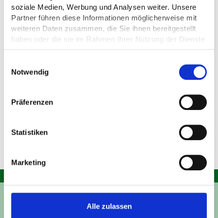
soziale Medien, Werbung und Analysen weiter. Unsere
Partner führen diese Informationen möglicherweise mit
weiteren Daten zusammen, die Sie ihnen bereitgestellt
haben oder die sie im Rahmen Ihrer Nutzung der Dienste
gesammelt haben.
Servicehotline
Einwilligungsauswahl
Notwendig
Umfassende Servicehotline für Fragen zu Produkten,
Präferenzen
techn. Fragen und Hilfestellung beim Einsatz.
Statistiken
Marketing
saniComplete News
Alle zulassen