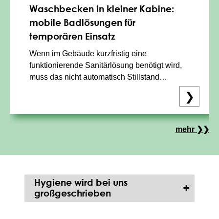
Waschbecken in kleiner Kabine:
mobile Badlösungen für
temporären Einsatz
Wenn im Gebäude kurzfristig eine
funktionierende Sanitärlösung benötigt wird,
muss das nicht automatisch Stillstand
bedeuten. Ein mobiles Badezimmer kann
❯
genau dann die passende Lösung sein – etwa
bei Wasserschaden, Badsanierung,
Badrenovierung, im laufenden Umbau, auf...
mehr ❯❯
Hygiene wird bei uns
großgeschrieben
Die Anschlüsse sind direkt an der