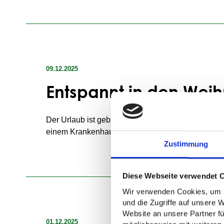
Besonders attraktiv ist die neue Flexibilität der Mo
Lösung bereit. Alle Module erfüllen höchste Qualit
Unternehmen, Wohnungsverwaltungen und Bauträger
Badsanierung.
09.12.2025
Mehr erfahren
Entspannt in den Weih
Der Urlaub ist gebucht, die Koffer sind gepackt – 
einem Krankenhausaufenthalt. Was nun?
Zustimmung
Mit unseren
barrierearmen Produkten
müssen Sie
ob Sie gerade auf der Skipiste stehen oder im We
Diese Webseite verwendet 
Wir verwenden Cookies, um I
Ihre Vorteile:
und die Zugriffe auf unsere 
✅
Schnell bestellt
– bequem online, auch vom S
Website an unsere Partner fü
✅
Direkt einsatzbereit
– sofort nutzbar nach Lief
01.12.2025