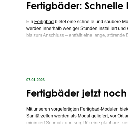
Fertigbäder: Schnelle 
Fazit:
Wo Tempo, Effizienz und Langlebigkeit zähle
Jetzt unverbindliches Angebot anfordern und 
Ein
Fertigbad
bietet eine schnelle und saubere M
werden innerhalb weniger Stunden installiert und si
bis zum Anschluss – entfällt eine lange, störende
Auch die Kosten bleiben gut planbar, da Modellwah
klassische
Sanierung
, weil weniger Arbeitszeit u
daher äußerst attraktiv.
07.01.2026
Fertigbäder jetzt noch
Mit unseren vorgefertigten Fertigbad‑Modulen biet
Sanitärzellen werden als Modul geliefert, vor Ort
minimiert Schmutz und sorgt für eine planbare, ko