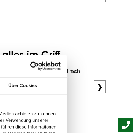
r nahezu jede Immobilie steht eine passende
ssigen Alternative zur klassischen
lles im Griff
in barrierearmes Bad, zum Beispiel nach
❯
Über Cookies
hen eine
sichere Übergangslösung
, egal
 Medien anbieten zu können
hrer Verwendung unserer
 führen diese Informationen