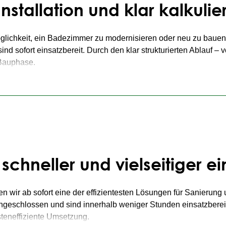
Installation und klar kalkuli
n, ist das Fertigbad die erste Wahl.
mehr über Fertigbad Montage & Einbauzeit erfahren.
öglichkeit, ein Badezimmer zu modernisieren oder neu zu bauen.
nd sofort einsatzbereit. Durch den klar strukturierten Ablauf – 
 Bauphase.
l, Transport und Einbau transparent kalkuliert werden. Häufig i
nd Gewerke nötig sind. Besonders für
Hotels
, Pflegeeinrichtunge
 schneller und vielseitiger e
en wir ab sofort eine der effizientesten Lösungen für Sanierun
 angeschlossen und sind innerhalb weniger Stunden einsatzbereit
steneffiziente Umsetzung.