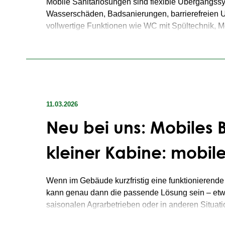
Mobile Sanitärlösungen
sind flexible Übergangssy
Wasserschäden
,
Badsanierungen
,
barrierefreien
vollwertige Funktionen wie
WC mit Spültechnik
,
M
Gewerberäumen installieren.
Sie ermöglichen Weiterwohnen ohne Auszug, sichern
Unternehmen.
Mit minimalem Installationsaufwand, hoher Hygi
11.03.2026
versicherungsfähige Lösung für alle Übergan
Neu bei uns: Mobiles 
Jetzt mobile Sanitärlösung für Ihre Situation anfra
kleiner Kabine: mobil
Wenn im Gebäude kurzfristig eine funktionierende 
kann genau dann die passende Lösung sein – et
saisonalen Agrarbetrieben oder in anderen Situati
Unsere kompakte mobile
Bad-Kabine
vereint Du