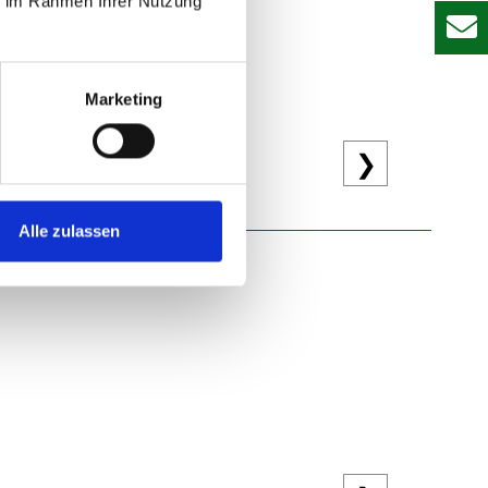
ie im Rahmen Ihrer Nutzung
Marketing
ässig.
❯
Alle zulassen