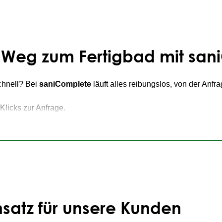
icht nutzbar ist.
hr Weg zum Fertigbad mit sa
chnell? Bei
saniComplete
läuft alles reibungslos, von der Anfr
Klicks zur Anfrage.
fung
– wir melden uns bei Ihnen.
ich.
mplette Koordination.
zer Zeit – ohne den üblichen Abstimmungsaufwand zwischen ver
nsatz für unsere Kunden