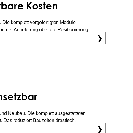
erbare Kosten
 Die komplett vorgefertigten Module
von der Anlieferung über die Positionierung
❯
st ein
Fertigbad
sogar günstiger als eine
n oder Altbausanierungen ist diese Lösung
insetzbar
g und Neubau. Die komplett ausgestatteten
. Das reduziert Bauzeiten drastisch,
❯