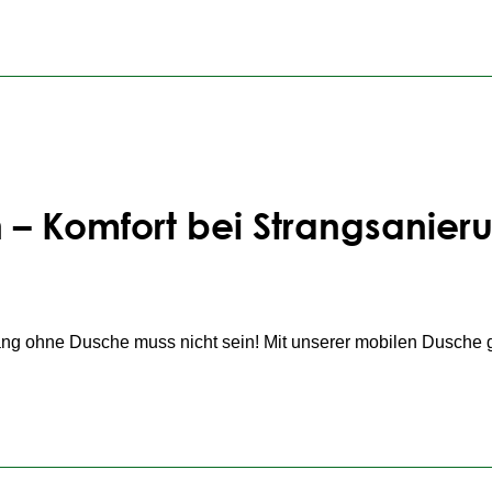
ben, bietet
saniComplete
praktische Übergangslösungen für Bad
– Komfort bei Strangsanier
!
 ohne Dusche muss nicht sein! Mit unserer mobilen Dusche g
zu Ihnen.
sserschäden oder längeren Ausfällen.