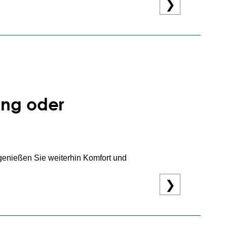
❯
, Dusche und Toilette. So bleiben Sie
ung oder
enießen Sie weiterhin Komfort und
❯