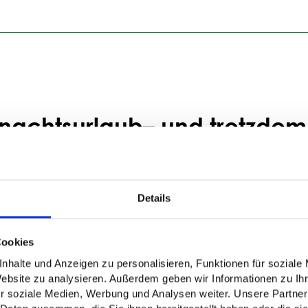
delle:
Ob
Hotel
,
Wohnung
,
Pflegeeinrichtung
oder Büro
– fü
ätsstandards und lassen sich individuell konfigurieren.
 profitieren damit von einer modernen, schnellen und zuverlä
nachtsurlaub– und trotzdem a
und dann passiert es: Ein Familienmitglied benötigt plötzlich e
Details
 Ihre Reise nicht abbrechen. Sie organisieren im Handumdre
llnesshotel entspannen.
Cookies
nhalte und Anzeigen zu personalisieren, Funktionen für soziale
Website zu analysieren. Außerdem geben wir Informationen zu I
martphone aus
r soziale Medien, Werbung und Analysen weiter. Unsere Partner
erung