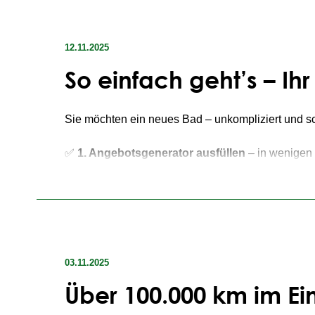
Bleiben Sie entspannt, auch wenn Ihr Bad gerade n
12.11.2025
Jetzt unverbindlich anfragen
So einfach geht’s – I
Sie möchten ein neues Bad – unkompliziert und s
✅
1. Angebotsgenerator ausfüllen
– in wenigen 
✅
2. Persönliche Beratung & Machbarkeitsprü
✅
3. Vertrag abschließen
– transparent & verlässl
✅
4. Fertigbad bestellen
– wir übernehmen die ko
✅
5. Einbau
– und Ihr Bad ist fertig!
Ihr Vorteil:
Ein voll funktionsfähiges Bad in kur
03.11.2025
Über 100.000 km im Ei
Jetzt ausprobieren!