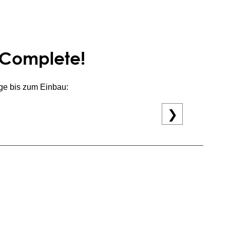
niComplete!
age bis zum Einbau:
❯
schiedenen Gewerken.