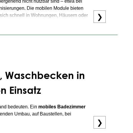
ergehend nicht nutzbar sind – etwa bei
isierungen. Die mobilen Module bieten
sich schnell in Wohnungen, Häusern oder
❯
 und gewährleisten Betriebsfähigkeit in
sche, kostentransparente und oft
WC, Waschbecken in
n Einsatz
tand bedeuten. Ein
mobiles Badezimmer
fenden Umbau, auf Baustellen, bei
❯
e nach Platz, Nutzung und Budget passend