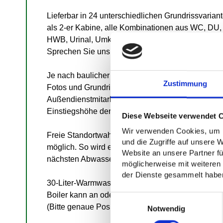
Lieferbar in 24 unterschiedlichen Grundrissvarian
als 2-er Kabine, alle Kombinationen aus WC, DU,
HWB, Urinal, Umkleide wählbar, Türanschlag wäh
Sprechen Sie uns gerne an.
Je nach baulicher Situation können wir anhand v
Zustimmung
Fotos und Grundriss beraten. Ggf. kann ein
Außendienstmitarbeiter die Örtlichkeiten besichtig
Einstiegshöhe der Kabine beträgt nur ca. 8 cm
Diese Webseite verwendet 
Wir verwenden Cookies, um I
Freie Standortwahl durch Zerkleinerungspumpe
und die Zugriffe auf unsere 
möglich. So wird eine Entfernung bis ca. 20m zum
Website an unsere Partner fü
nächsten Abwasseranschluss möglich.
möglicherweise mit weiteren
der Dienste gesammelt habe
30-Liter-Warmwasserspeicher optional. Der Hoch
Boiler kann an oder neben der Kabine befestigt w
Einwilligungsauswahl
(Bitte genaue Position bei Bestellung angeben)
Notwendig