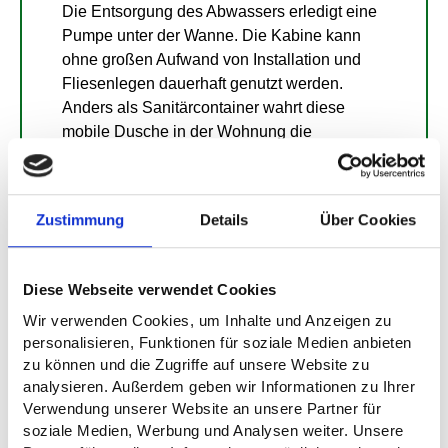
Die Entsorgung des Abwassers erledigt eine
Pumpe unter der Wanne. Die Kabine kann
ohne großen Aufwand von Installation und
Fliesenlegen dauerhaft genutzt werden.
Anders als Sanitärcontainer wahrt diese
mobile Dusche in der Wohnung die
Privatsphäre und den Komfort der Bewohner
und bietet mehr Flexibilität als ein
Badanhänger. Unterschiedliche Optionen der
Zustimmung
Details
Über Cookies
Warmwasseraufbereitung sind verfügbar.
Abwasserpumpe sowie Gleittüre sind
standartmäßig eingebaut.
Diese Webseite verwendet Cookies
Wir verwenden Cookies, um Inhalte und Anzeigen zu
Alle Einzelteile der Kabine können alleine
personalisieren, Funktionen für soziale Medien anbieten
oder von zwei Personen getragen werden.
zu können und die Zugriffe auf unsere Website zu
Sie können die Kabine kaufen oder einfach
analysieren. Außerdem geben wir Informationen zu Ihrer
mieten.
Verwendung unserer Website an unsere Partner für
soziale Medien, Werbung und Analysen weiter. Unsere