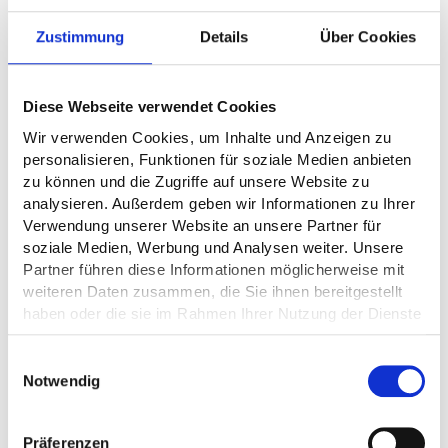
Zustimmung
Details
Über Cookies
Diese Webseite verwendet Cookies
Wir verwenden Cookies, um Inhalte und Anzeigen zu
personalisieren, Funktionen für soziale Medien anbieten
zu können und die Zugriffe auf unsere Website zu
analysieren. Außerdem geben wir Informationen zu Ihrer
Verwendung unserer Website an unsere Partner für
Ihre mobile Dusche: Schnell und
soziale Medien, Werbung und Analysen weiter. Unsere
Partner führen diese Informationen möglicherweise mit
unkompliziert mieten
weiteren Daten zusammen, die Sie ihnen bereitgestellt
haben oder die sie im Rahmen Ihrer Nutzung der Dienste
Entdecken Sie unsere Mietoptionen für mobile Duschen –
gesammelt haben.
die perfekte Lösung für Ihre mobilen Duschbedürfnisse!
Einwilligungsauswahl
Egal ob nach dem Sport, für lange Arbeitstage im Büro
Notwendig
oder einfach für die Frische zwischendurch, unsere
mobilen Duschen bietet Ihnen schnell und unkompliziert
höchsten Komfort.
Präferenzen