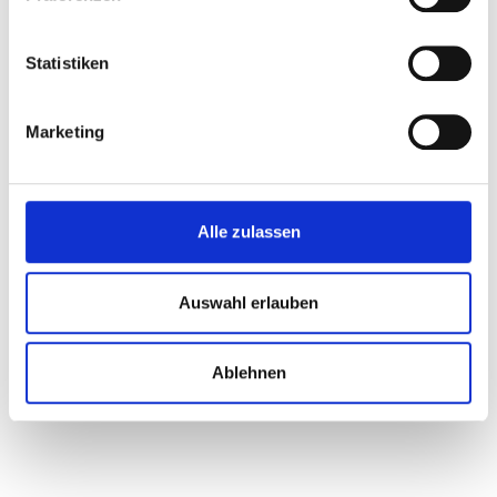
So funktioniert's:
Statistiken
Auswahl treffen
: Wählen Sie die benötigte Anzahl an
Duschen und die Mietdauer.
Marketing
Unkomplizierte Buchung
: Füllen Sie unser einfaches
Online-Formular aus.
Durchführung
: Dusche liefern lassen und installieren.
Alle zulassen
Entspannend genießen
: Sie können jederzeit eine
frische Dusche genießen
Auswahl erlauben
Keine aufwendigen Renovierungen mehr – einfach
mieten, aufstellen und genießen. Unsere mobile Dusche
Ablehnen
bietet alles, was Sie brauchen: Ideal für jede Umgebung!