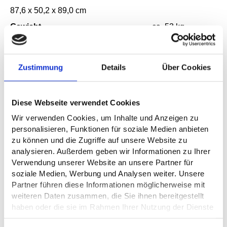
87,6 x 50,2 x 89,0 cm
Gewicht
ca. 53 kg
Für die freie Standortwahl wird eine Hebeanlage/Pumpe
genutzt. So wird das Abwasser bis zu einer Entfernung
Zustimmung
Details
Über Cookies
von 20 m gepumpt, bei Höhenunterschied bis 2 m. Das
Verhältnis Entfernung und Höhe kann verschoben
werden. So sind 30 m Entfernung bei Höhenunterschied
Diese Webseite verwendet Cookies
1 m möglich. Sprechen Sie uns einfach auf Ihre bauliche
Wir verwenden Cookies, um Inhalte und Anzeigen zu
Situation an.
personalisieren, Funktionen für soziale Medien anbieten
zu können und die Zugriffe auf unsere Website zu
Armatur: Kaltwasser
analysieren. Außerdem geben wir Informationen zu Ihrer
Waschbecken: strapazierfähiges Kunstharz
Verwendung unserer Website an unsere Partner für
soziale Medien, Werbung und Analysen weiter. Unsere
Toilette: Keramik
Partner führen diese Informationen möglicherweise mit
Toilettensitz mit Absenkautomatik
weiteren Daten zusammen, die Sie ihnen bereitgestellt
Waschbecken mit Überlauf
haben oder die sie im Rahmen Ihrer Nutzung der Dienste
WC Abgang waagrecht
gesammelt haben.