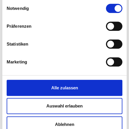
Einwilligungsauswahl
Notwendig
Beschreibung
Präferenzen
Beispiele für Einsatzbereiche:
Statistiken
Alternative bei Sanierungsarbeiten
Marketing
Ersatzlösung bei Wasserschaden
Zusätzliche Gästetoilette
Schnelle saubere Lösung für
Alle zulassen
Ferienwohnungen
Wellnessbereich
Auswahl erlauben
Gartenhütte
Wochenenhaus
Ablehnen