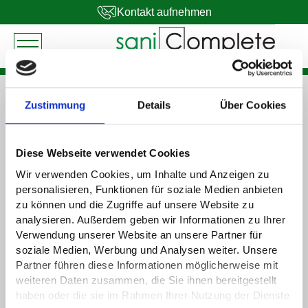
Kontakt aufnehmen
Zustimmung
Details
Über Cookies
WASSERSCHADEN
Wasserschaden - Was tun?
Diese Webseite verwendet Cookies
Wasserschaden im Bad
Wir verwenden Cookies, um Inhalte und Anzeigen zu
Wasserschaden im Haus
personalisieren, Funktionen für soziale Medien anbieten
Wasserschaden in der Mietwohnung
zu können und die Zugriffe auf unsere Website zu
analysieren. Außerdem geben wir Informationen zu Ihrer
Verwendung unserer Website an unsere Partner für
MOBILE SANITÄRLÖSUNGEN
soziale Medien, Werbung und Analysen weiter. Unsere
Mobile Dusche mieten
Partner führen diese Informationen möglicherweise mit
Mobiles Bad mieten
weiteren Daten zusammen, die Sie ihnen bereitgestellt
Mobile Küche mieten
haben oder die sie im Rahmen Ihrer Nutzung der Dienste
Mobiles WC mieten